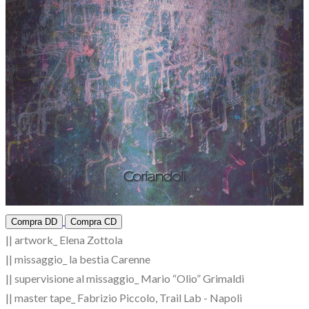
Compra DD
Compra CD
|| artwork_ Elena Zottola
|| missaggio_ la bestia Carenne
|| supervisione al missaggio_ Mario “Olio” Grimaldi
|| master tape_ Fabrizio Piccolo, Trail Lab - Napoli